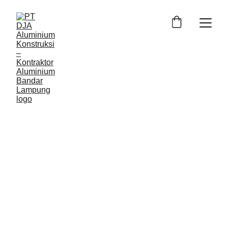
Jasa Aluminium 
Profesional di 
Bandar 
Lampung
PT DJA Aluminium Konstruksi 
menyediakan jasa pembuatan dan 
pemasangan aluminium profesional di 