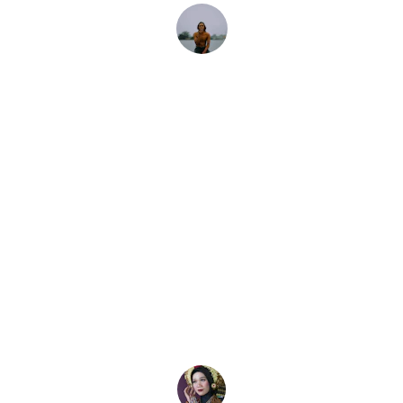
Agus Setiawan 
Pemilik Rumah – Bandar Lampung
★★★★★
Menggunakan jasa PT DJA Aluminium 
Konstruksi untuk pemasangan sliding 
door aluminium. Kualitas material 
sangat bagus, pemasangan rapi, dan 
harga sesuai kualitas. Recommended 
kontraktor aluminium di Lampung.